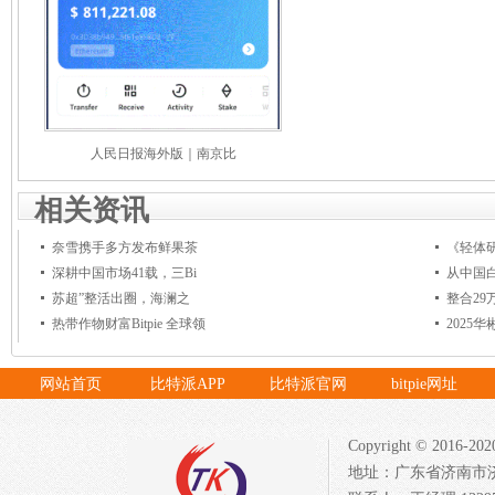
人民日报海外版｜南京比
相关资讯
奈雪携手多方发布鲜果茶
《轻体
深耕中国市场41载，三Bi
从中国
苏超”整活出圈，海澜之
整合29
热带作物财富Bitpie 全球领
2025
网站首页
比特派APP
比特派官网
bitpie网址
Copyright © 20
地址：广东省济南市济北开发