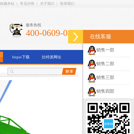
收藏本站
|
常见问答
|
关于我们
|
联系我们
服务热线
400-0609-087
在线客服
销售一部
载
bitpie下载
比特派网址
销售二部
销售三部
销售四部