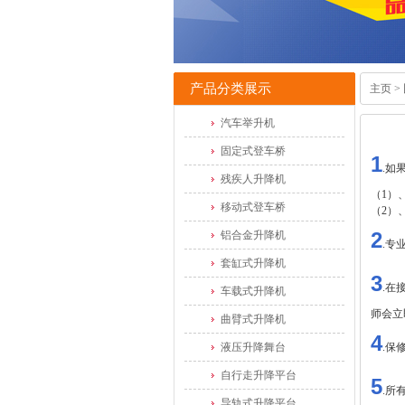
产品分类展示
主页
>
汽车举升机
固定式登车桥
1
.如
残疾人升降机
（1）
移动式登车桥
（2）
2
铝合金升降机
.专
套缸式升降机
3
.在
车载式升降机
师会立
曲臂式升降机
4
液压升降舞台
.保
自行走升降平台
5
.所
导轨式升降平台