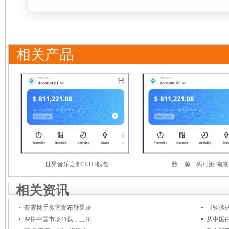
相关产品
“世界音乐之都”ETH钱包
一数一源一码可溯 南京
相关资讯
奈雪携手多方发布鲜果茶
《轻体
深耕中国市场41载，三Bi
从中国