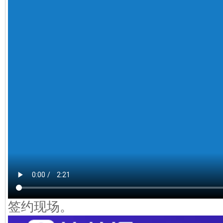
签约现场。