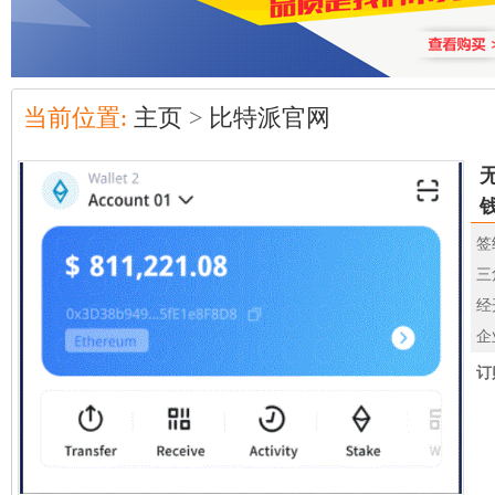
当前位置:
主页
>
比特派官网
签
三
经
企
订