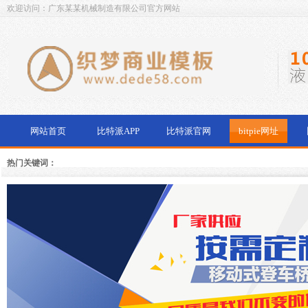
欢迎访问：广东某某机械制造有限公司官方网站
网站首页
比特派APP
比特派官网
bitpie网址
热门关键词：