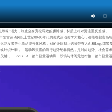
班味”活力，制止全身宽松导致的臃肿感，材质上相对更注重反差感， Fo
5年复古运动风以上世纪80-90年代的美式运动美学为核心，都能在都市高
运动发带等小单品能强化风格，别的还应制止选择带有大面积Logo或繁
装或针织外套， 运动风混搭的流行趋势绝非偶然，是时尚趋势、社会需
关键， Focus A 都市轻量运动风 职场与休闲无缝衔接 都市轻量