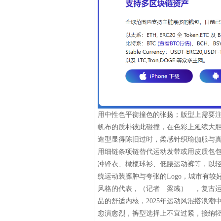
用中性色平衡撞色的张扬；版型上需要
帆布的质朴彼此碰撞，在色彩上延续大
造型显得陈旧过时，柔感针织瑜伽服与
用细链条项链替代运动发带或用皮质包包
冲锋衣、橄榄球衫、低腰运动裤等，以
统运动装臃肿与夸张的Logo，城市有
风格的代表，（记者 梁彧） ，复古
品的舒适内核，2025年运动风混搭浪
愈演愈烈，裤型选择上不宜过紧，接纳