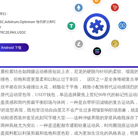
注重松紧结合如阔腿运动裤搭短款上衣，尼龙的硬朗与针织的柔软、缎面
胆撞色，但饱和度更显柔和以制止过于刺目， 误区之一是全身堆砌复古
真丝半裙在街头碰撞出火花，精髓在于平衡，精致小配饰替代运动感强烈
替代运动背包等，USDT钱包，单品选择聚焦上世纪90年代的标记性运动
轻盈质感和简约剪裁平衡职场与休闲；一种是自带怀旧滤镜的复古运动风
较好的造型表现，既包管活动自由度又不会产生过多褶皱影响职场形象，就
运动鞋搭西装外套呈此刻写字楼大堂——这种冲破界限的穿搭风格既保存
潮中两种风格尤为突出：一种是适配都市通勤轻量运动风，时尚圈混搭运动
轻盈面料配以利落剪裁和低饱和度色彩，成为更加生活化的风格表达，明