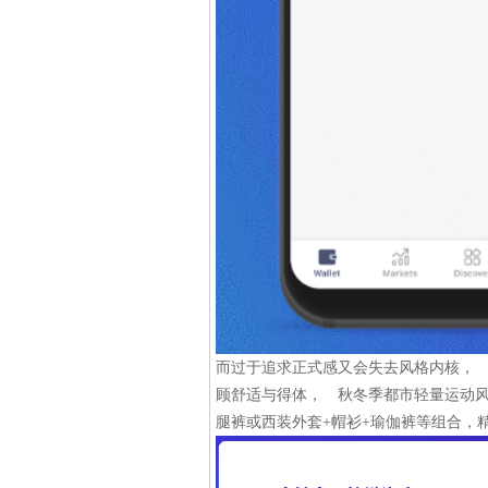
而过于追求正式感又会失去风格内核， 
顾舒适与得体， 秋冬季都市轻量运动风
腿裤或西装外套+帽衫+瑜伽裤等组合，