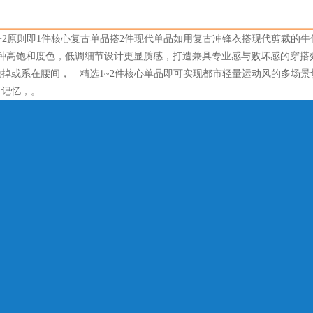
+2原则即1件核心复古单品搭2件现代单品如用复古冲锋衣搭现代剪裁的牛
种高饱和度色，低调细节设计更显质感，打造兼具专业感与败坏感的穿搭
掉或系在腰间， 精选1~2件核心单品即可实现都市轻量运动风的多场景
尚记忆，。