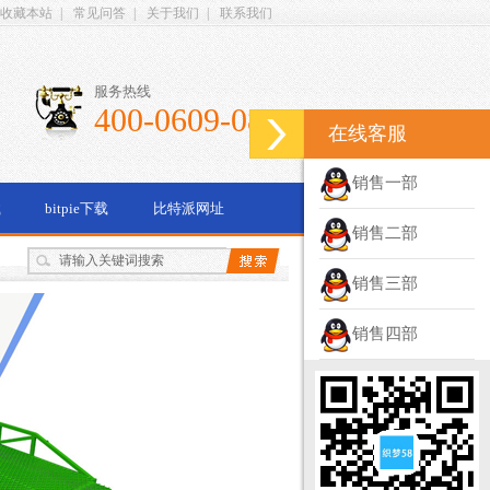
收藏本站
|
常见问答
|
关于我们
|
联系我们
服务热线
400-0609-087
在线客服
销售一部
载
bitpie下载
比特派网址
销售二部
销售三部
销售四部