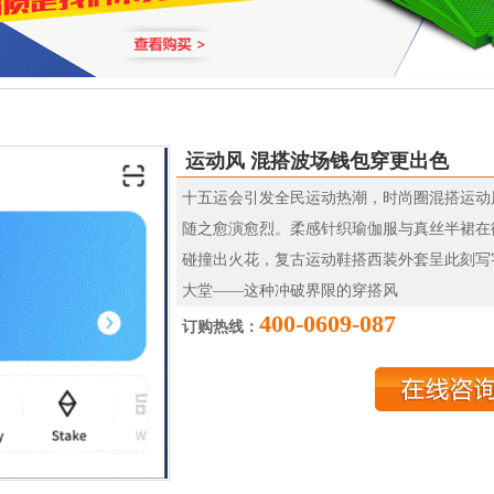
运动风 混搭波场钱包穿更出色
十五运会引发全民运动热潮，时尚圈混搭运动
随之愈演愈烈。柔感针织瑜伽服与真丝半裙在
碰撞出火花，复古运动鞋搭西装外套呈此刻写
大堂——这种冲破界限的穿搭风
400-0609-087
订购热线：