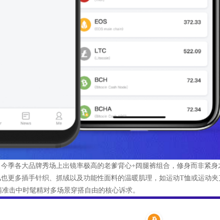
今季各大品牌秀场上出镜率极高的老爹背心+阔腿裤组合，修身而非紧身
也更多插手针织、抓绒以及功能性面料的温暖肌理，如运动T恤或运动夹
精准击中时髦精对多场景穿搭自由的核心诉求。