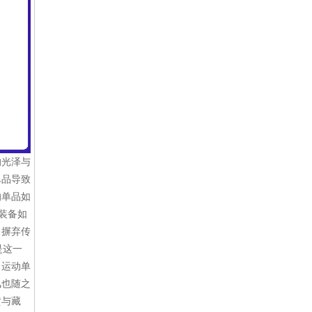
的光泽与
单品导致
的单品如
装备如
，摒弃传
是这一
了运动单
风也随之
黄与藏