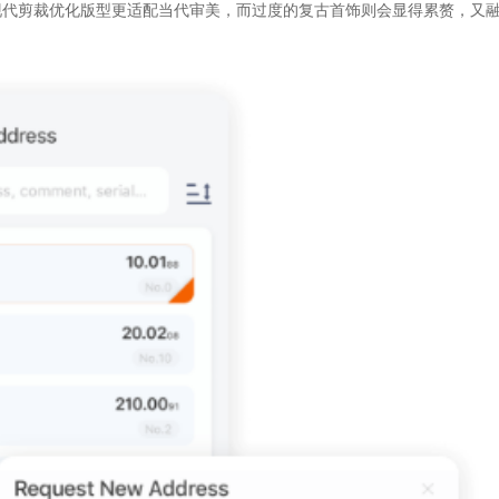
现代剪裁优化版型更适配当代审美，而过度的复古首饰则会显得累赘，又