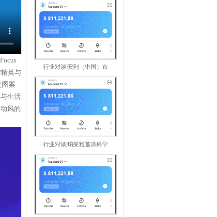
cus
行业对谈|安利（中国）市
智精英与
复图案
求与生活
运动风的
行业对谈|珀莱雅首席科学