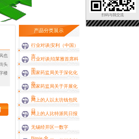
扫码与我交流
产品分类展示
行业对谈|安利（中国）
风也
市
行业对谈|珀莱雅首席科
街头
学
国家药监局关于深化化
字楼
妆
国家药监局关于开展化
妆
网上的人以太坊钱包民
日
网上的人比特派民日报
无锡经开区一数字
Bitpie 全