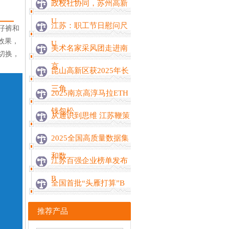
政校社协同，苏州高新
U
江苏：职工节日慰问尺
仔裤和
效果，
U
美术名家采风团走进南
切换，
京
昆山高新区获2025年长
三角
2025南京高淳马拉ETH
钱包松
从通识到思维 江苏鞭策
2025全国高质量数据集
和数
江苏百强企业榜单发布
B
全国首批“头雁打算”B
推荐产品